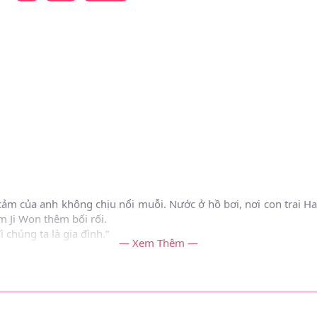
cảm của anh không chịu nổi muỗi. Nước ở hồ bơi, nơi con trai H
m Ji Won thêm bối rối.
 chúng ta là gia đình.”
— Xem Thêm —