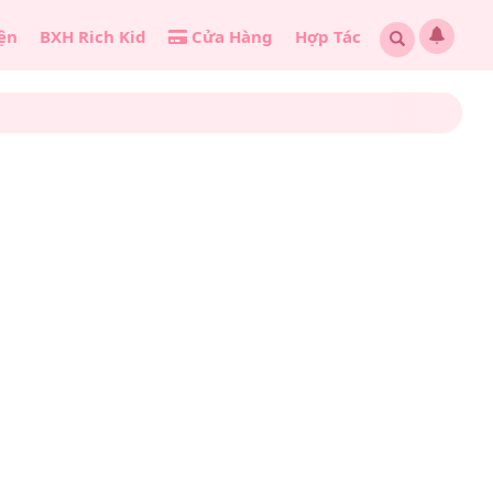
ện
BXH Rich Kid
Cửa Hàng
Hợp Tác