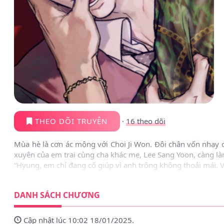
THEO DÕI TRUYỆN
·
16
theo dõi
Mùa hè là cơn ác mộng với Choi Ji Won. Đôi chân vốn nhạy 
xuyên của em trai cùng cha khác mẹ, Lee Sang Yoon, càng là
“Hyung, em chỉ đang cố giúp vì anh trông không thoải mái. Vì
DANH SÁCH CHƯƠNG
Cập nhật lúc 10:02 18/01/2025.