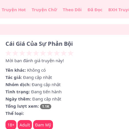
Truyện Hot
Truyện Chữ
Theo Dõi
Đã Đọc
BXH Truy
Cái Giá Của Sự Phản Bội
Mời bạn đánh giá truyện này!
Tên khác:
Không có
Tác giả:
Đang cập nhật
Nhóm dịch:
Đang cập nhật
Tình trạng:
Đang tiến hành
Ngày thêm:
Đang cập nhật
Tổng lượt xem:
1.1K
Thể loại:
18+
Adult
Đam Mỹ