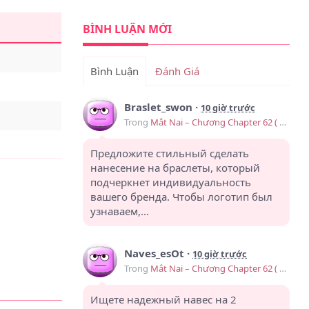
BÌNH LUẬN MỚI
Bình Luận
Đánh Giá
Braslet_swon
·
10 giờ trước
Trong
Mắt Nai – Chương Chapter 62 ( Ngoại truyện 1)
Предложите стильный сделать
нанесение на браслеты, который
подчеркнет индивидуальность
вашего бренда. Чтобы логотип был
узнаваем,...
Naves_esOt
·
10 giờ trước
Trong
Mắt Nai – Chương Chapter 62 ( Ngoại truyện 1)
Ищете надежный навес на 2