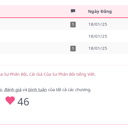
Ngày Đăng
18/01/25
1
18/01/25
18/01/25
1
ủa Sự Phản Bội
,
Cái Giá Của Sự Phản Bội tiếng Việt
.
i
,
đánh giá
và
bình luận
của tất cả các chương.
46