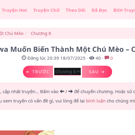
Truyện Hot
Truyện Chữ
Theo Dõi
Đã Đọc
BXH Truy
ột Chú Mèo
Chương 8
a Muốn Biến Thành Một Chú Mèo – 
Đăng lúc 20:39 18/07/2025
·
40
·
0
← TRƯỚC
SAU →
u, cập nhật truyện... Bấm vào
/
để chuyển chương.
Hoặc sử
u xem truyện có vấn đề gì, vui lòng để lại
bình luận
cho chúng mìn