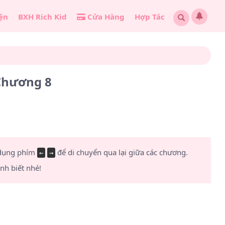
ện
BXH Rich Kid
Cửa Hàng
Hợp Tác
Chương 8
 dụng phím
để di chuyển qua lại giữa các chương.
←
→
h biết nhé!