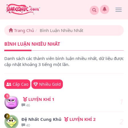
Togg
navi
Trang Chủ
Bình Luận Nhiều Nhất
BÌNH LUẬN NHIỀU NHẤT
Danh sách các thành viên bình luận nhiều nhất, dữ liệu được
cập nhật khoảng 3 tiếng một lần.
Cấp Cao
Nhiều Gold
1
LUYỆN KHÍ 1
1
46
2
Đệ Nhất Cung Khủ
LUYỆN KHÍ 2
2
40