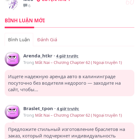
60
6
BÌNH LUẬN MỚI
Bình Luận
Đánh Giá
Arenda_htkr
·
4 giờ trước
Trong
Mắt Nai – Chương Chapter 62 ( Ngoại truyện 1)
Ищете надежную аренда авто в калининграде
посуточно без водителя недорого — заходите на
сайт, чтобы...
Braslet_tpon
·
4 giờ trước
Trong
Mắt Nai – Chương Chapter 62 ( Ngoại truyện 1)
Предложите стильный изготовление браслетов на
заказ, который подчеркнет индивидуальность