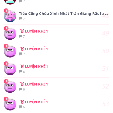
7
1
48
Tiểu Công Chúa Xinh Nhất Trần Giang Rất Iu Boylove
7
1
LUYỆN KHÍ 1
49
7
1
LUYỆN KHÍ 1
50
7
1
LUYỆN KHÍ 1
51
6
1
LUYỆN KHÍ 1
52
6
1
LUYỆN KHÍ 1
53
6