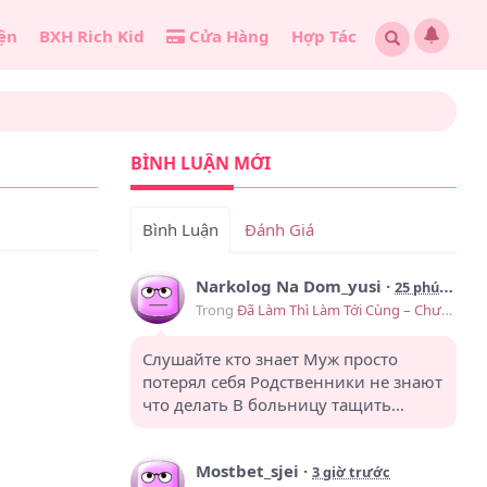
ện
BXH Rich Kid
Cửa Hàng
Hợp Tác
BÌNH LUẬN MỚI
Bình Luận
Đánh Giá
Narkolog Na Dom_yusi
·
25 phút trước
Trong
Đã Làm Thì Làm Tới Cùng – Chương 9
Слушайте кто знает Муж просто
потерял себя Родственники не знают
что делать В больницу тащить...
Mostbet_sjei
·
3 giờ trước