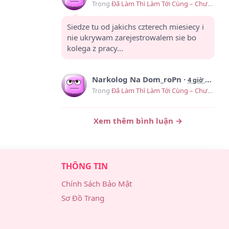
Trong
Đã Làm Thì Làm Tới Cùng – Chương 9
Siedze tu od jakichs czterech miesiecy i
nie ukrywam zarejestrowalem sie bo
kolega z pracy...
Narkolog Na Dom_roPn
·
4 giờ trước
Trong
Đã Làm Thì Làm Tới Cùng – Chương 9
Москва, всем привет Близкий
Xem thêm bình luận →
человек уже несколько дней в запое
Дети напуганы Нужен врач прямо...
THÔNG TIN
Avet Mirakyan_lnPa
·
8 giờ trước
Trong
Đã Làm Thì Làm Tới Cùng – Chương 9
Chính Sách Bảo Mật
Sơ Đồ Trang
Предприниматели отзовитесь То
вообще непонятно кому доверять
Толку ноль Короче, реально