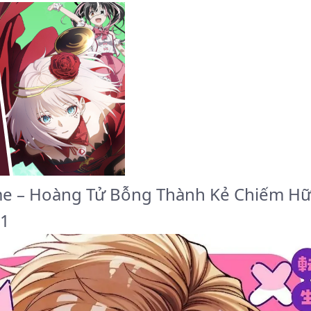
ame – Hoàng Tử Bỗng Thành Kẻ Chiếm H
 1