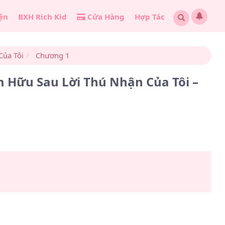
ện
BXH Rich Kid
Cửa Hàng
Hợp Tác
Của Tôi
Chương 1
 Hữu Sau Lời Thú Nhận Của Tôi –