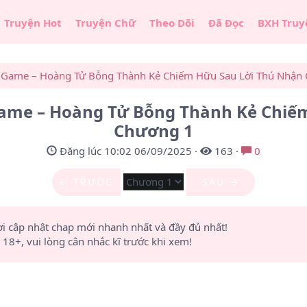
Truyện Hot
Truyện Chữ
Theo Dõi
Đã Đọc
BXH Truy
i Game – Hoàng Tử Bỗng Thành Kẻ Chiếm Hữu Sau Lời Thú Nhận 
 Game – Hoàng Tử Bỗng Thành Kẻ Chiếm
Chương 1
Đăng lúc 10:02 06/09/2025
·
163
·
0
← TRƯỚC
SAU →
ơi cập nhật chap mới nhanh nhất và đầy đủ nhất!
8+, vui lòng cân nhắc kĩ trước khi xem!