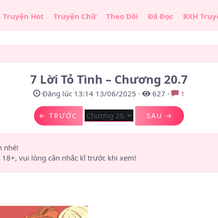
Truyện Hot
Truyện Chữ
Theo Dõi
Đã Đọc
BXH Truy
7 Lời Tỏ Tình – Chương 20.7
Đăng lúc 13:14 13/06/2025
·
627
·
1
← TRƯỚC
SAU →
n nhé!
8+, vui lòng cân nhắc kĩ trước khi xem!