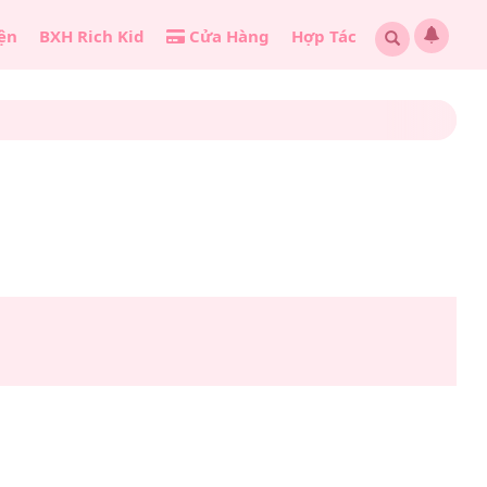
ện
BXH Rich Kid
Cửa Hàng
Hợp Tác