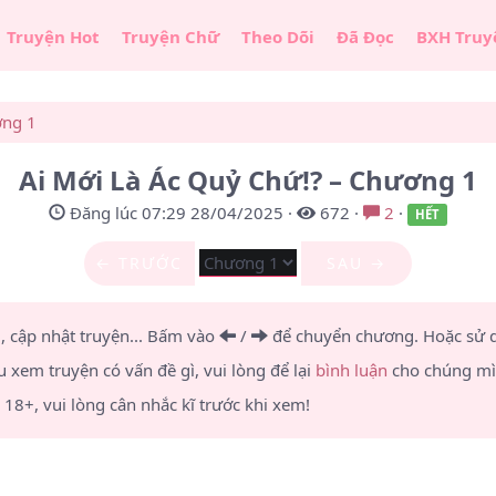
Truyện Hot
Truyện Chữ
Theo Dõi
Đã Đọc
BXH Truy
ng 1
Ai Mới Là Ác Quỷ Chứ!? – Chương 1
Đăng lúc 07:29 28/04/2025
·
672
·
2
·
HẾT
← TRƯỚC
SAU →
u, cập nhật truyện... Bấm vào
/
để chuyển chương.
Hoặc sử
u xem truyện có vấn đề gì, vui lòng để lại
bình luận
cho chúng mìn
8+, vui lòng cân nhắc kĩ trước khi xem!