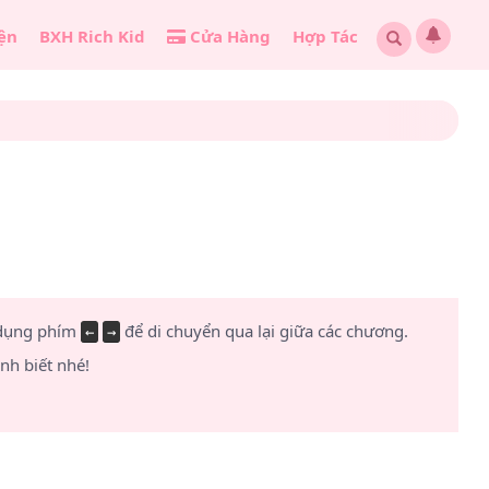
ện
BXH Rich Kid
Cửa Hàng
Hợp Tác
 dụng phím
để di chuyển qua lại giữa các chương.
←
→
h biết nhé!