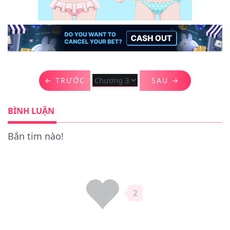
← TRƯỚC
SAU →
BÌNH LUẬN
Bắn tim nào!
2