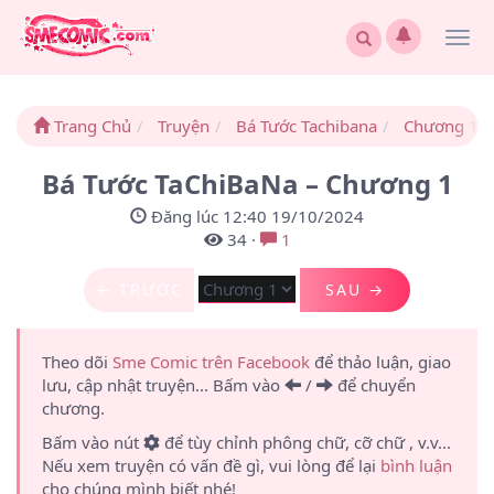
Togg
navi
Trang Chủ
Truyện
Bá Tước Tachibana
Chương 1
Bá Tước TaChiBaNa – Chương 1
Đăng lúc 12:40 19/10/2024
34
·
1
← TRƯỚC
SAU →
Theo dõi
Sme Comic trên Facebook
để thảo luận, giao
lưu, cập nhật truyện... Bấm vào
/
để chuyển
chương.
Bấm vào nút
để tùy chỉnh phông chữ, cỡ chữ , v.v...
Nếu xem truyện có vấn đề gì, vui lòng để lại
bình luận
cho chúng mình biết nhé!