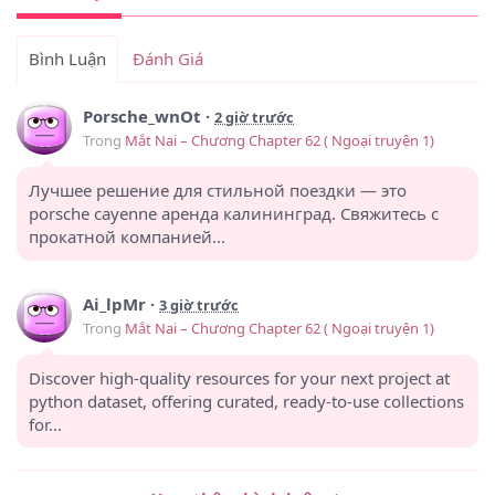
Bình Luận
Đánh Giá
Porsche_wnOt
·
2 giờ trước
Trong
Mắt Nai – Chương Chapter 62 ( Ngoại truyện 1)
Лучшее решение для стильной поездки — это
porsche cayenne аренда калининград. Свяжитесь с
прокатной компанией...
Ai_lpMr
·
3 giờ trước
Trong
Mắt Nai – Chương Chapter 62 ( Ngoại truyện 1)
Discover high-quality resources for your next project at
python dataset, offering curated, ready-to-use collections
for...
DavidBar
·
4 giờ trước