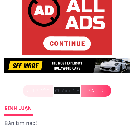
← TRƯỚC
SAU →
BÌNH LUẬN
Bắn tim nào!