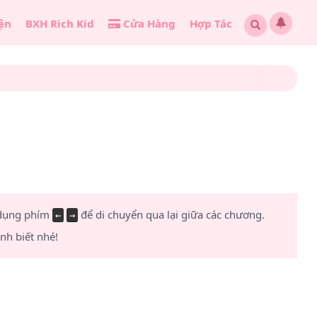
ện
BXH Rich Kid
Cửa Hàng
Hợp Tác
 dụng phím
để di chuyển qua lại giữa các chương.
←
→
h biết nhé!