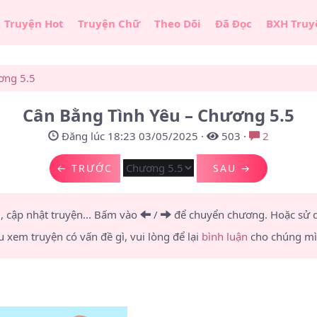
Truyện Hot
Truyện Chữ
Theo Dõi
Đã Đọc
BXH Truy
ơng 5.5
Cân Bằng Tình Yêu – Chương 5.5
Đăng lúc 18:23 03/05/2025
·
503
·
2
← TRƯỚC
SAU →
u, cập nhật truyện... Bấm vào
/
để chuyển chương.
Hoặc sử
u xem truyện có vấn đề gì, vui lòng để lại
bình luận
cho chúng mìn