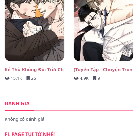
Kẻ Thù Không Đội Trời Chung
[Tuyển Tập - Chuyện Trong
15.1K
26
4.9K
9
ĐÁNH GIÁ
Không có đánh giá.
FL PAGE TỤI TỚ NHÉ!