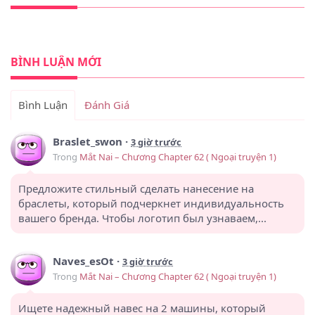
BÌNH LUẬN MỚI
Bình Luận
Đánh Giá
Braslet_swon
·
3 giờ trước
Trong
Mắt Nai – Chương Chapter 62 ( Ngoại truyện 1)
Предложите стильный сделать нанесение на
браслеты, который подчеркнет индивидуальность
вашего бренда. Чтобы логотип был узнаваем,...
Naves_esOt
·
3 giờ trước
Trong
Mắt Nai – Chương Chapter 62 ( Ngoại truyện 1)
Ищете надежный навес на 2 машины, который