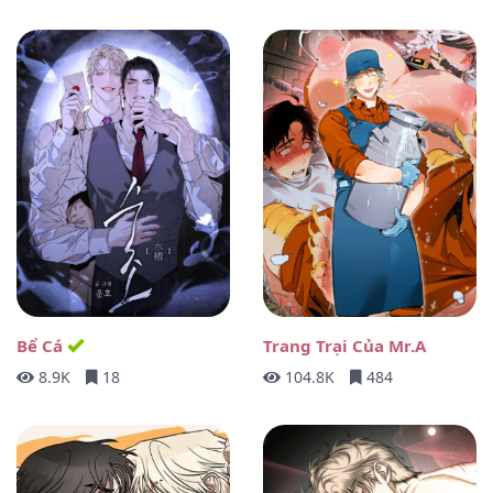
Bể Cá
Trang Trại Của Mr.A
8.9K
18
104.8K
484