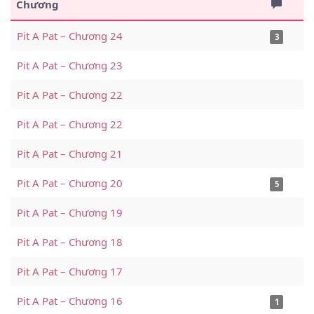
Chương
thân thiết. Liệu họ có thể trở về cuộc sống yên ổn như
trước?
#Công lạnh lùng #Công đẹp trai #Thụ nhút nhát #Thụ trong
Pit A Pat – Chương 24
3
mềm ngoài cứng
Pit A Pat – Chương 23
Pit A Pat – Chương 22
Pit A Pat – Chương 22
Pit A Pat – Chương 21
Pit A Pat – Chương 20
5
Pit A Pat – Chương 19
Pit A Pat – Chương 18
Pit A Pat – Chương 17
Pit A Pat – Chương 16
1