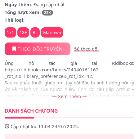
Ngày thêm:
Đang cập nhật
Tổng lượt xem:
22K
Thể loại:
1x1
18+
BL
Manhwa
THEO DÕI TRUYỆN
·
58
theo dõi
Ủng hộ tác giả tại Ridibooks:
https://ridibooks.com/books/2404016116?
_rdt_sid=library_preference&_rdt_idx=42.
Sau ca phẫu thuật ghép tim, Jay bắt đầu bị ảnh hưởng bởi ký
ức và “hành vi” của người hiến. Tình cờ, cậu gặp Arthur –
“người yêu cũ” của người hiến tim, cũng là thành viên trong
— Xem Thêm —
một tổ chức ngầm. Jay bị cuốn vào “thế giới đen” và cần tìm
lại trí nhớ. Cậu phải nhớ nơi Owen – người hiến tim – từng
DANH SÁCH CHƯƠNG
giấu một món đồ quan trọng. Chỉ khi tìm ra, Jay mới có thể
trở lại cuộc sống bình thường. Nhưng các “thế lực” đối địch
Cập nhật lúc 11:04 24/07/2025.
luôn gây nhiễu loạn và biến cố xảy ra liên tiếp. Trong hành
trình đối mặt hiểm nguy cùng nhau, Jay và Arthur ngày càng