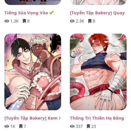
Tiếng Sủa Vọng Vào
[Tuyển Tập Bakery] Quay Đ
1.3K
8
2.3K
8
[Tuyển Tập Bakery] Kem Xịt Whipping
Thống Trị Thiên Hạ Bằng Th
1K
7
337
23