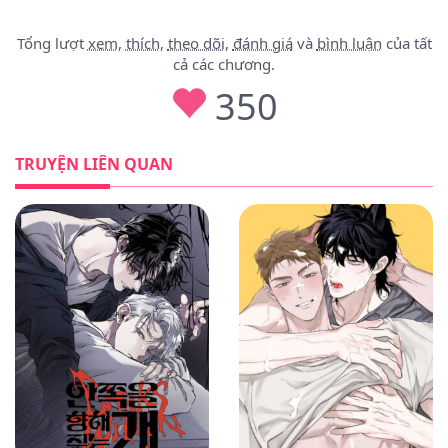
Pit A Pat – Chương 4
Tổng lượt
xem
,
thích
,
theo dõi
,
đánh giá
và
bình luận
của tất
cả các chương.
Pit A Pat – Chương 3
350
Pit A Pat – Chương 2
TRUYỆN LIÊN QUAN
Pit A Pat – Chương 1
1