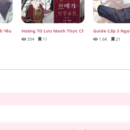
h Yêu
Hoàng Tử Lưu Manh Thực Chất Là Một Omega.
Guide Cấp S Ng
354
11
1.6K
21