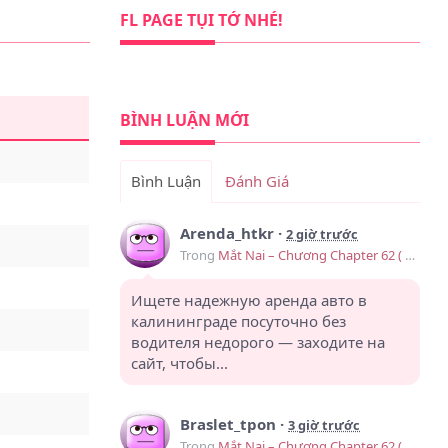
FL PAGE TỤI TỚ NHÉ!
BÌNH LUẬN MỚI
Bình Luận
Đánh Giá
Arenda_htkr
·
2 giờ trước
Trong
Mắt Nai – Chương Chapter 62 ( Ngoại truyện 1)
Ищете надежную аренда авто в
калининграде посуточно без
водителя недорого — заходите на
сайт, чтобы...
Braslet_tpon
·
3 giờ trước
Trong
Mắt Nai – Chương Chapter 62 ( Ngoại truyện 1)