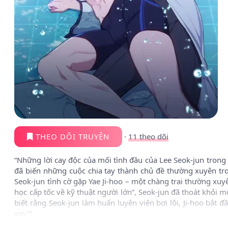
THEO DÕI TRUYỆN
·
11
theo dõi
“Những lời cay độc của mối tình đầu của Lee Seok-jun trong
đã biến những cuộc chia tay thành chủ đề thường xuyên tr
Seok-jun tình cờ gặp Yae Ji-hoo – một chàng trai thường xuyê
học cấp tốc về kỹ thuật người lớn”, Seok-jun đã thoát khỏi
biết rằng Seok-jun làm huấn luyện viên bơi lội, Ji-hoo bắt 
xin.””