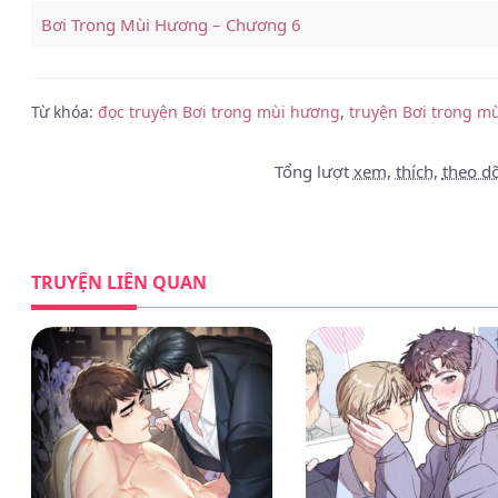
Bơi Trong Mùi Hương – Chương 6
Bơi Trong Mùi Hương – Chương 5
Từ khóa:
đọc truyện Bơi trong mùi hương
,
truyện Bơi trong m
Bơi Trong Mùi Hương – Chương 4
Bơi Trong Mùi Hương – Chương 3
Tổng lượt
xem
,
thích
,
theo dõ
Bơi Trong Mùi Hương – Chương 2
Bơi Trong Mùi Hương – Chương 1
TRUYỆN LIÊN QUAN