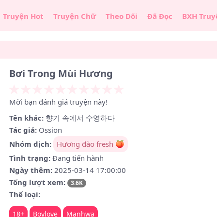
Truyện Hot
Truyện Chữ
Theo Dõi
Đã Đọc
BXH Truy
Bơi Trong Mùi Hương
Mời bạn đánh giá truyện này!
Tên khác:
향기 속에서 수영하다
Tác giả:
Ossion
Nhóm dịch:
Hương đào fresh 🍑
Tình trạng:
Đang tiến hành
Ngày thêm:
2025-03-14 17:00:00
Tổng lượt xem:
3.6K
Thể loại:
18+
Boylove
Manhwa