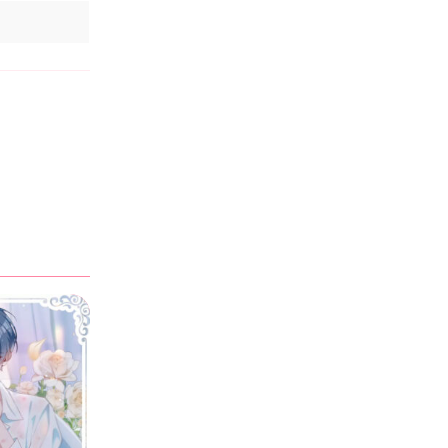
Ищете надежный навес на 2
машины, который обеспечит защиту
ваших автомобилей и прослужит
многие годы?...
BrianArout
·
16 giờ trước
Trong
Mắt Nai – Chương Chapter 62 ( Ngoại truyện 1)
На Кракен присутствуют
предложения о незаконном
получении конфиденциальной
информации. Жесткая модерация
этого даркнет маркета создает...
Braslet_deon
·
23 giờ trước
Trong
Mắt Nai – Chương Chapter 62 ( Ngoại truyện 1)
Предложите стильный мерч браслет,
который подчеркнет