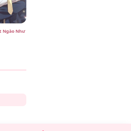
Narkolog Na Dom_awkn
·
2 ngày trước
Trong
Đã Làm Thì Làm Tới Cùng – Chương 9
Здорова, народ Муж просто потерял
ọt Ngào Như Mật Ong
себя Родственники не знают что
делать Нужен врач прямо сейчас...
Vox_wsOi
·
2 ngày trước
Trong
Đã Làm Thì Làm Tới Cùng – Chương 9
Siedze na tej stronie od jakichs pieciu
miesiecy i szczerze mowiac
spodziewalem sie gorzej. Rejestracja...