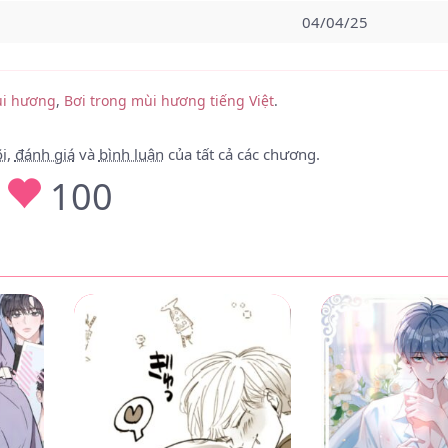
04/04/25
31/03/25
ùi hương
,
Bơi trong mùi hương tiếng Việt
.
30/03/25
16/03/25
i
,
đánh giá
và
bình luận
của tất cả các chương.
100
15/03/25
15/03/25