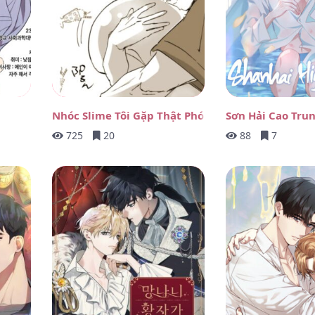
Nhóc Slime Tôi Gặp Thật Phóng Đãng!
Sơn Hải Cao Tru
725
20
88
7