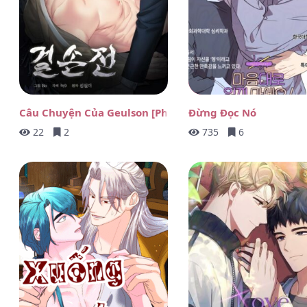
Câu Chuyện Của Geulson [Phiên Bản Sửa Đổi]
Đừng Đọc Nó
22
2
735
6