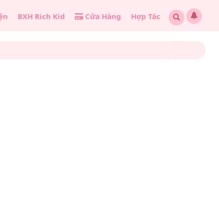
ện
BXH Rich Kid
Cửa Hàng
Hợp Tác