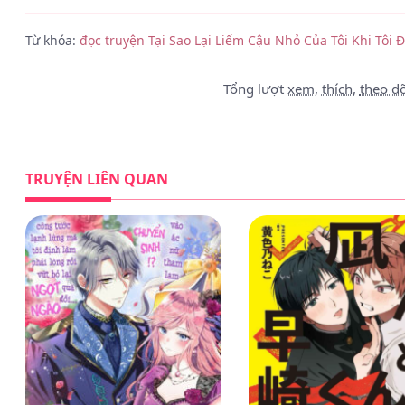
Từ khóa:
đọc truyện Tại Sao Lại Liếm Cậu Nhỏ Của Tôi Khi Tôi
Tổng lượt
xem
,
thích
,
theo dõ
TRUYỆN LIÊN QUAN