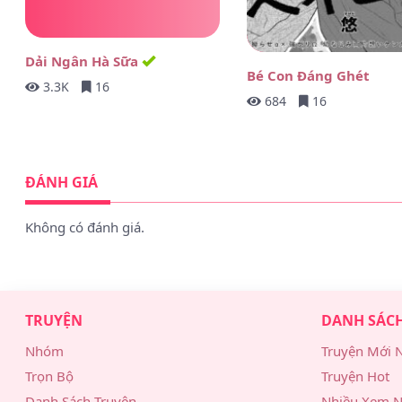
Dải Ngân Hà Sữa
Bé Con Đáng Ghét
3.3K
16
684
16
ĐÁNH GIÁ
Không có đánh giá.
TRUYỆN
DANH SÁC
Nhóm
Truyện Mới 
Trọn Bộ
Truyện Hot
Danh Sách Truyện
Nhiều Xem N