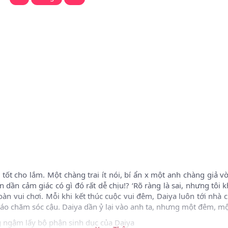
tốt cho lắm. Một chàng trai ít nói, bí ẩn x một anh chàng giả 
dần cảm giác có gì đó rất dễ chịu!? ‘Rõ ràng là sai, nhưng tôi 
àn vui chơi. Mỗi khi kết thúc cuộc vui đêm, Daiya luôn tới nhà
 đáo chăm sóc cậu. Daiya dần ỷ lại vào anh ta, nhưng một đêm, mộ
 ngậm lấy bộ phận sinh dục của Daiya