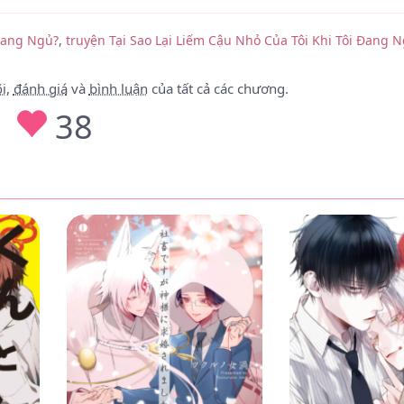
 Đang Ngủ?
,
truyện Tại Sao Lại Liếm Cậu Nhỏ Của Tôi Khi Tôi Đang 
i
,
đánh giá
và
bình luận
của tất cả các chương.
38