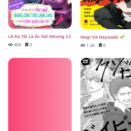
Lẽ Ra Tôi Là Ác Nữ Nhưng Công Tước Lạnh Lùng Lại Kh
Nagi Và Hayasaki
404
0
1.2K
6