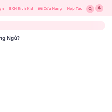
ện
BXH Rich Kid
Cửa Hàng
Hợp Tác
ang Ngủ?