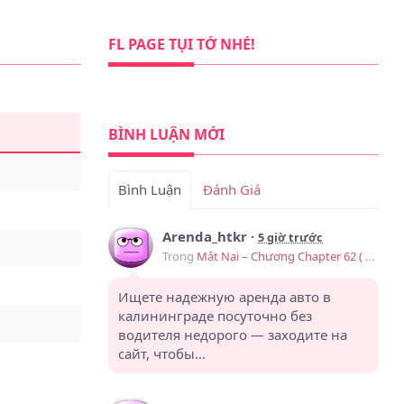
FL PAGE TỤI TỚ NHÉ!
BÌNH LUẬN MỚI
Bình Luận
Đánh Giá
Arenda_htkr
·
5 giờ trước
Trong
Mắt Nai – Chương Chapter 62 ( Ngoại truyện 1)
Ищете надежную аренда авто в
калининграде посуточно без
водителя недорого — заходите на
сайт, чтобы...