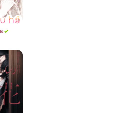
Trong
Mắt Nai – Chương Chapter 62 ( Ngoại truyện 1)
Ищете надежный навес на 2
машины, который обеспечит защиту
ваших автомобилей и прослужит
многие годы?...
 Hồ
BrianArout
·
18 giờ trước
Trong
Mắt Nai – Chương Chapter 62 ( Ngoại truyện 1)
На Кракен присутствуют
предложения о незаконном
получении конфиденциальной
информации. Жесткая модерация
этого даркнет маркета создает...
Braslet_deon
·
1 ngày trước
Trong
Mắt Nai – Chương Chapter 62 ( Ngoại truyện 1)