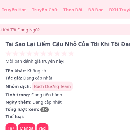
Truyện Hot
Truyện Chữ
Theo Dõi
Đã Đọc
BXH Truy
ôi Khi Tôi Đang Ngủ?
Tại Sao Lại Liếm Cậu Nhỏ Của Tôi Khi Tôi Đ
Mời bạn đánh giá truyện này!
Tên khác:
Không có
Tác giả:
Đang cập nhật
Nhóm dịch:
Bạch Dương Team
Tình trạng:
Đang tiến hành
Ngày thêm:
Đang cập nhật
Tổng lượt xem:
2K
Thể loại:
18+
Manga
Yaoi