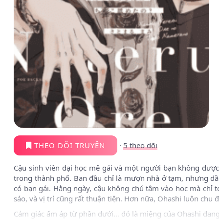
THEO DÕI TRUYỆN
·
5
theo dõi
Cậu sinh viên đại học mê gái và một người bạn không được 
trong thành phố. Ban đầu chỉ là mượn nhà ở tạm, nhưng dần 
có bạn gái. Hằng ngày, cậu không chú tâm vào học mà chỉ to
sáo, và vị trí cũng rất thuận tiện. Hơn nữa, Ohashi luôn chu
Cảm giác ấm áp từ phần dưới… đó là miệng của Ohashi đang