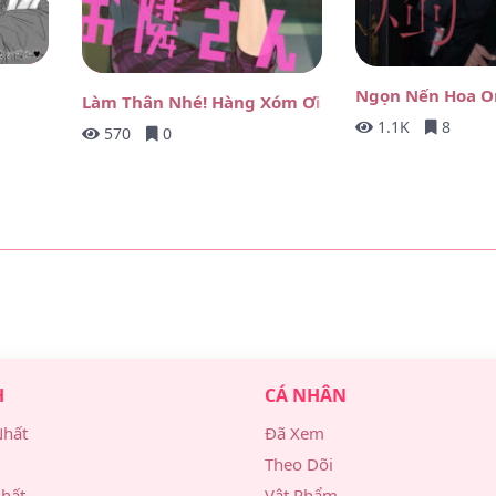
Ngọn Nến Hoa O
Làm Thân Nhé! Hàng Xóm Ơi
1.1K
8
570
0
H
CÁ NHÂN
Nhất
Đã Xem
Theo Dõi
hất
Vật Phẩm