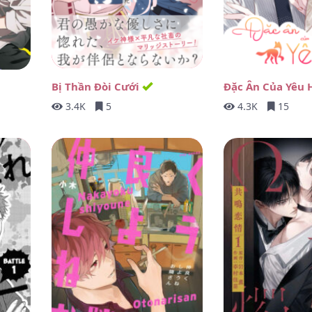
ông Muốn Chia Tay
Bị Thần Đòi Cưới
Đặc Ân Của Yêu
3.4K
5
4.3K
15