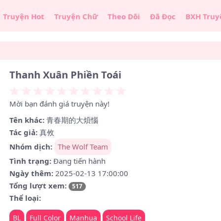
Truyện Hot
Truyện Chữ
Theo Dõi
Đã Đọc
BXH Truy
Thanh Xuân Phiền Toái
Mời bạn đánh giá truyện này!
Tên khác:
青春期的大煩惱
Tác giả:
真攸
Nhóm dịch:
The Wolf Team
Tình trạng:
Đang tiến hành
Ngày thêm:
2025-02-13 17:00:00
Tổng lượt xem:
517
Thể loại:
BL
Full Color
Manhua
School Life