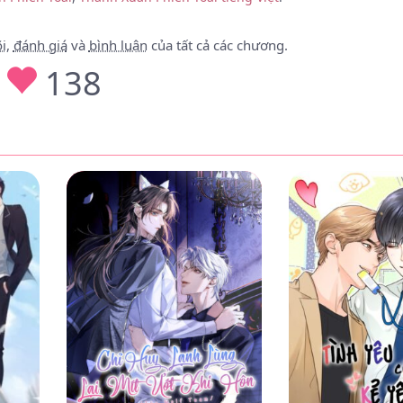
29/05/25
29/05/25
i
,
đánh giá
và
bình luận
của tất cả các chương.
138
29/05/25
29/05/25
29/05/25
29/05/25
29/05/25
28/05/25
28/05/25
28/05/25
28/05/25