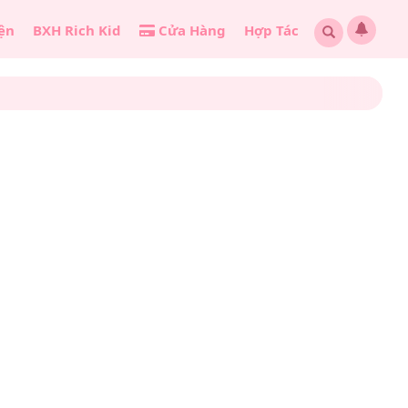
ện
BXH Rich Kid
Cửa Hàng
Hợp Tác