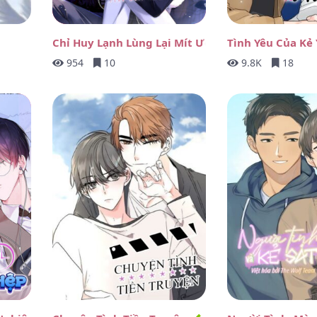
28/05/25
28/05/25
Chỉ Huy Lạnh Lùng Lại Mít Ướt Khi Hôn
Tình Yêu Của Kẻ
954
10
9.8K
18
28/05/25
28/05/25
28/05/25
28/05/25
28/05/25
28/05/25
28/05/25
28/05/25
23/04/25