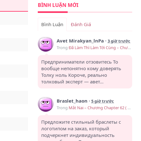
BÌNH LUẬN MỚI
Bình Luận
Đánh Giá
Avet Mirakyan_lnPa
·
3 giờ trước
Trong
Đã Làm Thì Làm Tới Cùng – Chương 9
Предприниматели отзовитесь То
вообще непонятно кому доверять
Толку ноль Короче, реально
толковый эксперт — авет...
Braslet_haon
·
5 giờ trước
Trong
Mắt Nai – Chương Chapter 62 ( Ngoại truyện 1)
Предложите стильный браслеты с
логотипом на заказ, который
подчеркнет индивидуальность