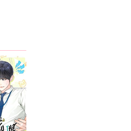
Braslet_tpon
·
14 giờ trước
Trong
Mắt Nai – Chương Chapter 62 ( Ngoại truyện 1)
Предложите стильный изготовление
браслетов на заказ, который
подчеркнет индивидуальность
вашего бренда. Цветовая гамма и
размер...
Braslet_swon
·
1 ngày trước
Trong
Mắt Nai – Chương Chapter 62 ( Ngoại truyện 1)
Предложите стильный сделать
нанесение на браслеты, который
подчеркнет индивидуальность
вашего бренда. Чтобы логотип был
узнаваем,...
Naves_esOt
·
1 ngày trước