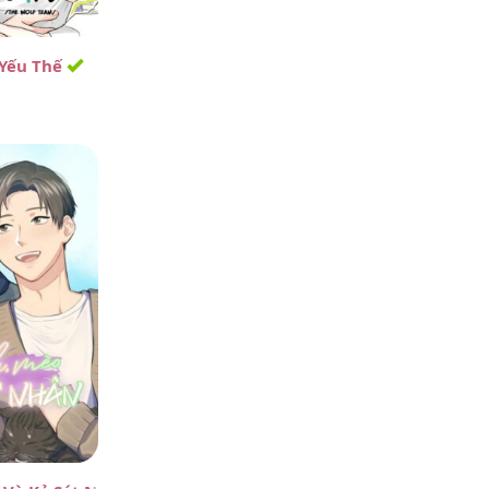
Trong
Mắt Nai – Chương Chapter 62 ( Ngoại truyện 1)
 Yếu Thế
Ищете надежный навес на 2
машины, который обеспечит защиту
ваших автомобилей и прослужит
многие годы?...
BrianArout
·
1 ngày trước
Trong
Mắt Nai – Chương Chapter 62 ( Ngoại truyện 1)
На Кракен присутствуют
предложения о незаконном
получении конфиденциальной
информации. Жесткая модерация
этого даркнет маркета создает...
Braslet_deon
·
1 ngày trước
Trong
Mắt Nai – Chương Chapter 62 ( Ngoại truyện 1)