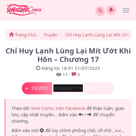
Togg
navi
Trang Chủ
Truyện
Chỉ Huy Lạnh Lùng Lại Mít Ướt K
Chỉ Huy Lạnh Lùng Lại Mít Ướt Khi
Hôn – Chương 17
Đăng lúc 18:41 21/07/2025
11
·
0
← TRƯỚC
SAU →
Theo dõi
Sme Comic trên Facebook
để thảo luận, giao
lưu, cập nhật truyện... Bấm vào
/
để chuyển
chương.
Bấm vào nút
để tùy chỉnh phông chữ, cỡ chữ , v.v...