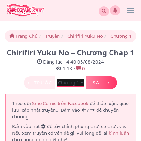
Togg
navi
Trang Chủ
Truyện
Chirifiri Yuku No
Chương 1
Chirifiri Yuku No – Chương Chap 1
Đăng lúc 14:40 05/08/2024
1.1K
·
0
← TRƯỚC
SAU →
Theo dõi
Sme Comic trên Facebook
để thảo luận, giao
lưu, cập nhật truyện... Bấm vào
/
để chuyển
chương.
Bấm vào nút
để tùy chỉnh phông chữ, cỡ chữ , v.v...
Nếu xem truyện có vấn đề gì, vui lòng để lại
bình luận
cho chúng mình biết nhé!