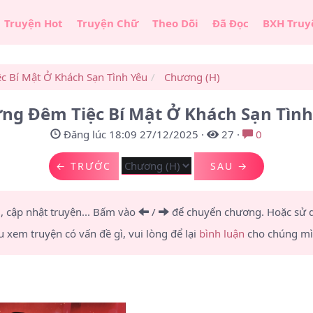
Truyện Hot
Truyện Chữ
Theo Dõi
Đã Đọc
BXH Truy
 Bí Mật Ở Khách Sạn Tình Yêu
Chương (H)
g Đêm Tiệc Bí Mật Ở Khách Sạn Tình
Đăng lúc 18:09 27/12/2025
·
27
·
0
← TRƯỚC
SAU →
u, cập nhật truyện... Bấm vào
/
để chuyển chương.
Hoặc sử
u xem truyện có vấn đề gì, vui lòng để lại
bình luận
cho chúng mìn