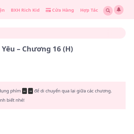
ện
BXH Rich Kid
Cửa Hàng
Hợp Tác
 Yêu – Chương 16 (H)
 dụng phím
để di chuyển qua lại giữa các chương.
←
→
h biết nhé!