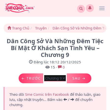
Togg
navi
Trang Chủ
Truyện
Dân Công Sở Và Những Đêm Tiệc 
Dân Công Sở Và Những Đêm Tiệc
Bí Mật Ở Khách Sạn Tình Yêu –
Chương 9
Đăng lúc 18:12 20/12/2025
15
·
0
← TRƯỚC
SAU →
Theo dõi
Sme Comic trên Facebook
để thảo luận, giao
lưu, cập nhật truyện... Bấm vào
/
để chuyển
chương.