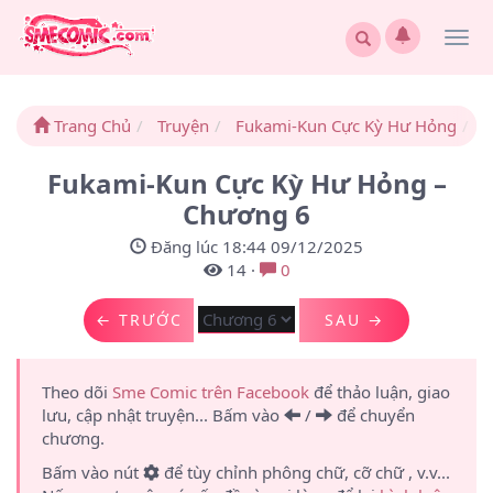
Togg
navi
Trang Chủ
Truyện
Fukami-Kun Cực Kỳ Hư Hỏng
C
Fukami-Kun Cực Kỳ Hư Hỏng –
Chương 6
Đăng lúc 18:44 09/12/2025
14
·
0
← TRƯỚC
SAU →
Theo dõi
Sme Comic trên Facebook
để thảo luận, giao
lưu, cập nhật truyện... Bấm vào
/
để chuyển
chương.
Bấm vào nút
để tùy chỉnh phông chữ, cỡ chữ , v.v...