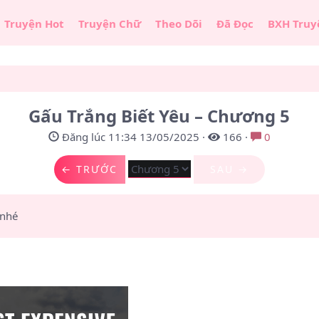
Truyện Hot
Truyện Chữ
Theo Dõi
Đã Đọc
BXH Truy
5
Gấu Trắng Biết Yêu – Chương 5
Đăng lúc 11:34 13/05/2025
·
166
·
0
← TRƯỚC
SAU →
 nhé