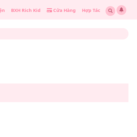
ện
BXH Rich Kid
Cửa Hàng
Hợp Tác