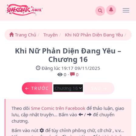
Togg
navi
Trang Chủ
Truyện
Khi Nữ Phản Diện Đang Yêu
Ch
Khi Nữ Phản Diện Đang Yêu –
Chương 16
Đăng lúc 19:17 09/11/2025
0
·
0
← TRƯỚC
SAU →
Theo dõi
Sme Comic trên Facebook
để thảo luận, giao
lưu, cập nhật truyện... Bấm vào
/
để chuyển
chương.
Bấm vào nút
để tùy chỉnh phông chữ, cỡ chữ , v.v...