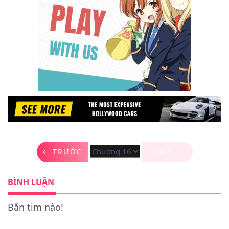
← TRƯỚC
SAU →
BÌNH LUẬN
Bắn tim nào!