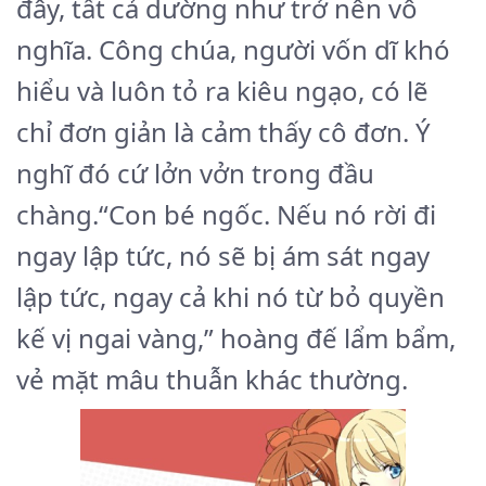
đây, tất cả dường như trở nên vô
nghĩa. Công chúa, người vốn dĩ khó
hiểu và luôn tỏ ra kiêu ngạo, có lẽ
chỉ đơn giản là cảm thấy cô đơn. Ý
nghĩ đó cứ lởn vởn trong đầu
chàng.“Con bé ngốc. Nếu nó rời đi
ngay lập tức, nó sẽ bị ám sát ngay
lập tức, ngay cả khi nó từ bỏ quyền
kế vị ngai vàng,” hoàng đế lẩm bẩm,
vẻ mặt mâu thuẫn khác thường.