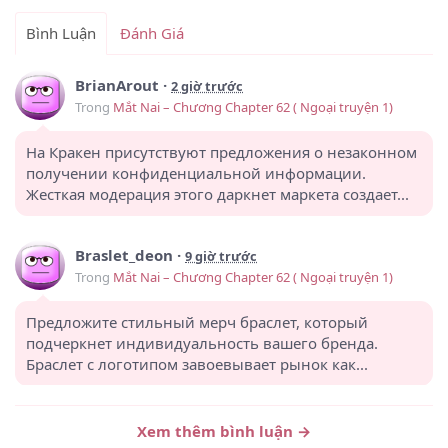
Bình Luận
Đánh Giá
BrianArout
·
2 giờ trước
Trong
Mắt Nai – Chương Chapter 62 ( Ngoại truyện 1)
На Кракен присутствуют предложения о незаконном
получении конфиденциальной информации.
Жесткая модерация этого даркнет маркета создает...
Braslet_deon
·
9 giờ trước
Trong
Mắt Nai – Chương Chapter 62 ( Ngoại truyện 1)
Предложите стильный мерч браслет, который
подчеркнет индивидуальность вашего бренда.
Браслет с логотипом завоевывает рынок как...
Mejdynarodnie Plateji_jcKn
·
13 giờ trước
Xem thêm bình luận →
Trong
Đã Làm Thì Làm Tới Cùng – Chương 9