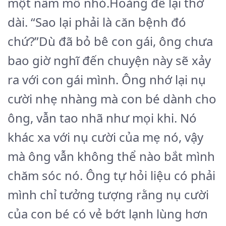
một nấm mồ nhỏ.Hoàng đế lại thở
dài. “Sao lại phải là căn bệnh đó
chứ?”Dù đã bỏ bê con gái, ông chưa
bao giờ nghĩ đến chuyện này sẽ xảy
ra với con gái mình. Ông nhớ lại nụ
cười nhẹ nhàng mà con bé dành cho
ông, vẫn tao nhã như mọi khi. Nó
khác xa với nụ cười của mẹ nó, vậy
mà ông vẫn không thể nào bắt mình
chăm sóc nó. Ông tự hỏi liệu có phải
mình chỉ tưởng tượng rằng nụ cười
của con bé có vẻ bớt lạnh lùng hơn