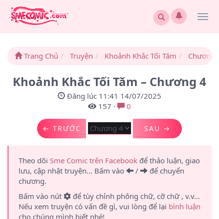
Togg
navi
Trang Chủ
Truyện
Khoảnh Khắc Tối Tăm
Chương 
Khoảnh Khắc Tối Tăm – Chương 4
Đăng lúc 11:41 14/07/2025
157
·
0
← TRƯỚC
SAU →
Theo dõi
Sme Comic trên Facebook
để thảo luận, giao
lưu, cập nhật truyện... Bấm vào
/
để chuyển
chương.
Bấm vào nút
để tùy chỉnh phông chữ, cỡ chữ , v.v...
Nếu xem truyện có vấn đề gì, vui lòng để lại
bình luận
cho chúng mình biết nhé!