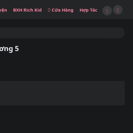
yện
BXH Rich Kid
Cửa Hàng
Hợp Tác
ơng 5