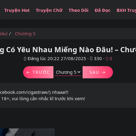
Truyện Hot
Truyện Chữ
Theo Dõi
Đã Đọc
BXH Tru
Đâu!
Chương 5
g Có Yêu Nhau Miếng Nào Đâu! – Chư
Đăng lúc 20:22 27/08/2025
·
330
·
0
← TRƯỚC
SAU →
acebook.com/cigastraw/) nhaaa!!!
8+, vui lòng cân nhắc kĩ trước khi xem!