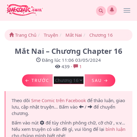
Togg
navi
Trang Chủ
Truyện
Mắt Nai
Chương 16
Mắt Nai – Chương Chapter 16
Đăng lúc 11:06 03/05/2024
439
·
1
← TRƯỚC
SAU →
Theo dõi
Sme Comic trên Facebook
để thảo luận, giao
lưu, cập nhật truyện... Bấm vào
/
để chuyển
chương.
Bấm vào nút
để tùy chỉnh phông chữ, cỡ chữ , v.v...
Nếu xem truyện có vấn đề gì, vui lòng để lại
bình luận
cho chúng mình biết nhé!