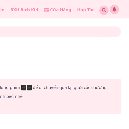
ện
BXH Rich Kid
Cửa Hàng
Hợp Tác
 dụng phím
để di chuyển qua lại giữa các chương.
←
→
h biết nhé!