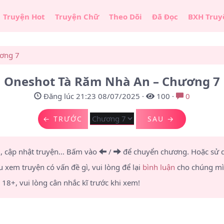
Truyện Hot
Truyện Chữ
Theo Dõi
Đã Đọc
BXH Truy
ơng 7
Oneshot Tà Răm Nhà An – Chương 7
Đăng lúc 21:23 08/07/2025
·
100
·
0
← TRƯỚC
SAU →
u, cập nhật truyện... Bấm vào
/
để chuyển chương.
Hoặc sử
u xem truyện có vấn đề gì, vui lòng để lại
bình luận
cho chúng mìn
8+, vui lòng cân nhắc kĩ trước khi xem!