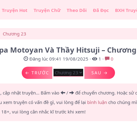
Truyện Hot
Truyện Chữ
Theo Dõi
Đã Đọc
BXH Truy
Chương 23
pa Motoyan Và Thầy Hitsuji – Chương
Đăng lúc 09:41 19/08/2025
·
1
·
0
← TRƯỚC
SAU →
u, cập nhật truyện... Bấm vào
/
để chuyển chương.
Hoặc sử
u xem truyện có vấn đề gì, vui lòng để lại
bình luận
cho chúng mìn
8+, vui lòng cân nhắc kĩ trước khi xem!