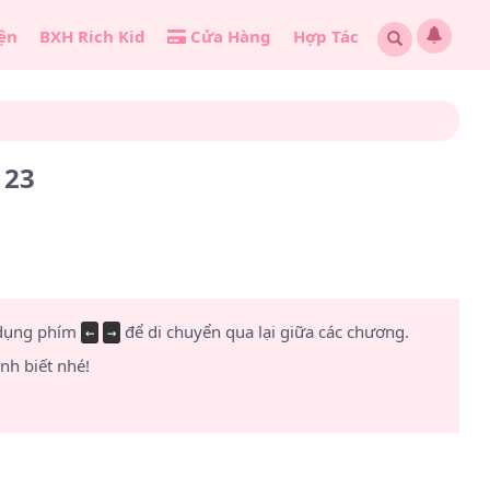
ện
BXH Rich Kid
Cửa Hàng
Hợp Tác
 23
 dụng phím
để di chuyển qua lại giữa các chương.
←
→
h biết nhé!