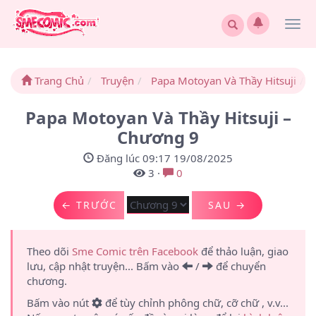
Togg
navi
Trang Chủ
Truyện
Papa Motoyan Và Thầy Hitsuji
Papa Motoyan Và Thầy Hitsuji –
Chương 9
Đăng lúc 09:17 19/08/2025
3
·
0
← TRƯỚC
SAU →
Theo dõi
Sme Comic trên Facebook
để thảo luận, giao
lưu, cập nhật truyện... Bấm vào
/
để chuyển
chương.
Bấm vào nút
để tùy chỉnh phông chữ, cỡ chữ , v.v...