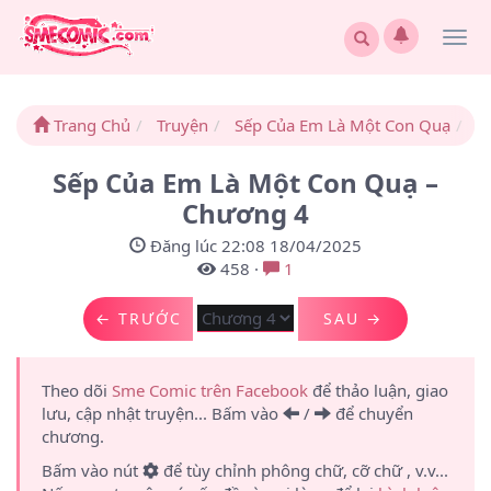
Togg
navi
Trang Chủ
Truyện
Sếp Của Em Là Một Con Quạ
C
Sếp Của Em Là Một Con Quạ –
Chương 4
Đăng lúc 22:08 18/04/2025
458
·
1
← TRƯỚC
SAU →
Theo dõi
Sme Comic trên Facebook
để thảo luận, giao
lưu, cập nhật truyện... Bấm vào
/
để chuyển
chương.
Bấm vào nút
để tùy chỉnh phông chữ, cỡ chữ , v.v...