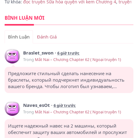
Từ khóa:
đọc truyện Sữa hòa quyện với kem Chương 4
,
truyện S
BÌNH LUẬN MỚI
Bình Luận
Đánh Giá
Braslet_swon
·
6 giờ trước
Trong
Mắt Nai – Chương Chapter 62 ( Ngoại truyện 1)
Предложите стильный сделать нанесение на
браслеты, который подчеркнет индивидуальность
вашего бренда. Чтобы логотип был узнаваем,...
Naves_esOt
·
6 giờ trước
Trong
Mắt Nai – Chương Chapter 62 ( Ngoại truyện 1)
Ищете надежный навес на 2 машины, который
обеспечит защиту ваших автомобилей и прослужит