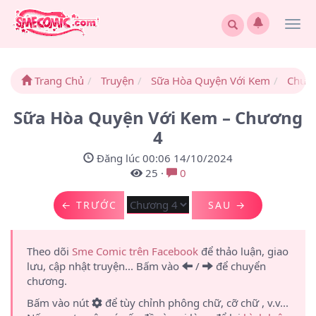
Togg
navi
Trang Chủ
Truyện
Sữa Hòa Quyện Với Kem
Chươ
Sữa Hòa Quyện Với Kem – Chương
4
Đăng lúc 00:06 14/10/2024
25
·
0
← TRƯỚC
SAU →
Theo dõi
Sme Comic trên Facebook
để thảo luận, giao
lưu, cập nhật truyện... Bấm vào
/
để chuyển
chương.
Bấm vào nút
để tùy chỉnh phông chữ, cỡ chữ , v.v...