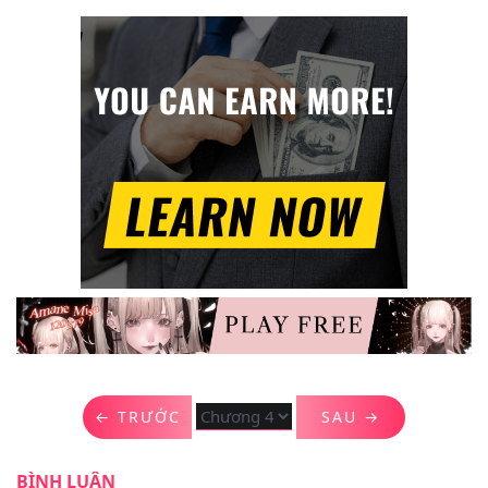
← TRƯỚC
SAU →
BÌNH LUẬN