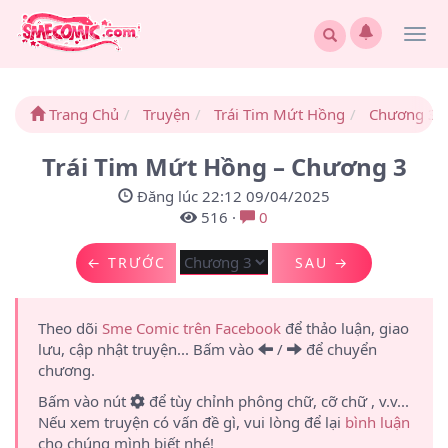
Togg
navi
Trang Chủ
Truyện
Trái Tim Mứt Hồng
Chương 3
Trái Tim Mứt Hồng – Chương 3
Đăng lúc 22:12 09/04/2025
516
·
0
← TRƯỚC
SAU →
Theo dõi
Sme Comic trên Facebook
để thảo luận, giao
lưu, cập nhật truyện... Bấm vào
/
để chuyển
chương.
Bấm vào nút
để tùy chỉnh phông chữ, cỡ chữ , v.v...
Nếu xem truyện có vấn đề gì, vui lòng để lại
bình luận
cho chúng mình biết nhé!