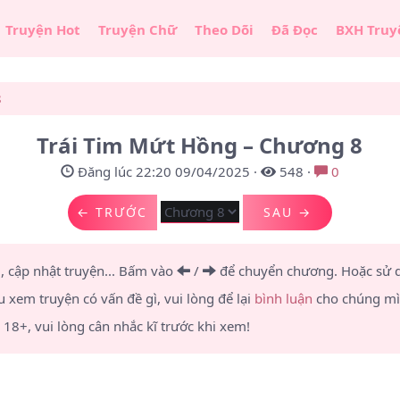
Truyện Hot
Truyện Chữ
Theo Dõi
Đã Đọc
BXH Truy
8
Trái Tim Mứt Hồng – Chương 8
Đăng lúc 22:20 09/04/2025
·
548
·
0
← TRƯỚC
SAU →
u, cập nhật truyện... Bấm vào
/
để chuyển chương.
Hoặc sử
u xem truyện có vấn đề gì, vui lòng để lại
bình luận
cho chúng mìn
8+, vui lòng cân nhắc kĩ trước khi xem!