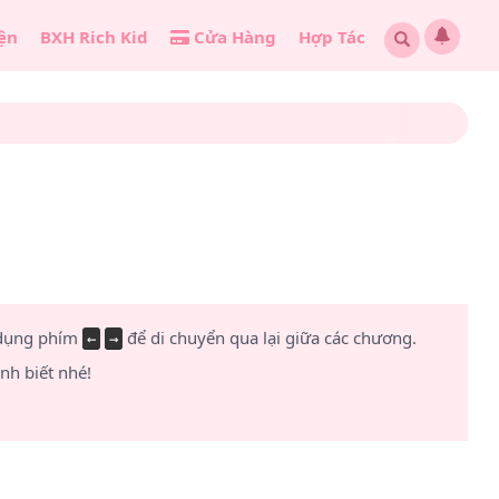
ện
BXH Rich Kid
Cửa Hàng
Hợp Tác
 dụng phím
để di chuyển qua lại giữa các chương.
←
→
h biết nhé!