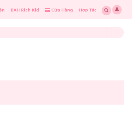
ện
BXH Rich Kid
Cửa Hàng
Hợp Tác