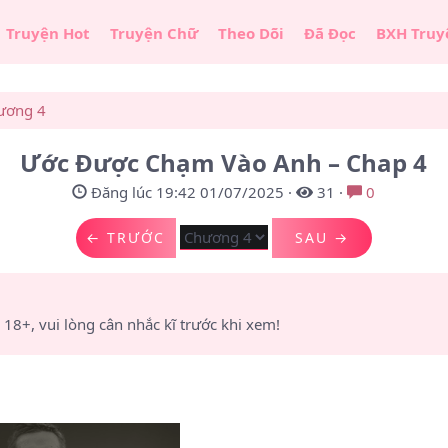
Truyện Hot
Truyện Chữ
Theo Dõi
Đã Đọc
BXH Truy
ương 4
Ước Được Chạm Vào Anh – Chap 4
Đăng lúc 19:42 01/07/2025
·
31
·
0
← TRƯỚC
SAU →
8+, vui lòng cân nhắc kĩ trước khi xem!