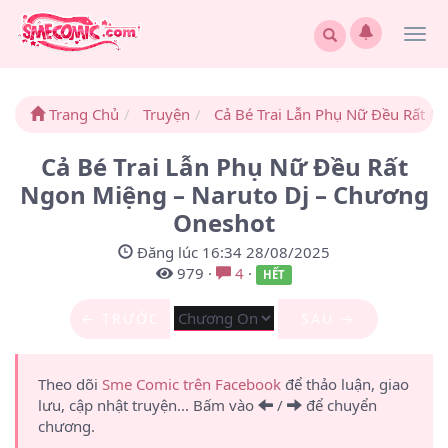
Togg
navi
Trang Chủ
Truyện
Cả Bé Trai Lẫn Phụ Nữ Đều Rất N
Cả Bé Trai Lẫn Phụ Nữ Đều Rất
Ngon Miệng – Naruto Dj – Chương
Oneshot
Đăng lúc 16:34 28/08/2025
979
·
4
·
HẾT
← TRƯỚC
SAU →
Theo dõi
Sme Comic trên Facebook
để thảo luận, giao
lưu, cập nhật truyện... Bấm vào
/
để chuyển
chương.