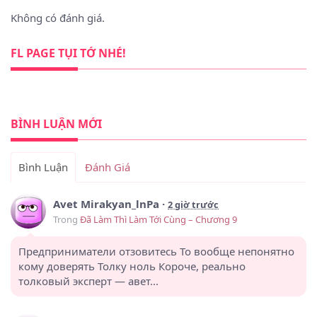
Không có đánh giá.
FL PAGE TỤI TỚ NHÉ!
BÌNH LUẬN MỚI
Bình Luận
Đánh Giá
Avet Mirakyan_lnPa
·
2 giờ trước
Trong
Đã Làm Thì Làm Tới Cùng – Chương 9
Предприниматели отзовитесь То вообще непонятно
кому доверять Толку ноль Короче, реально
толковый эксперт — авет...