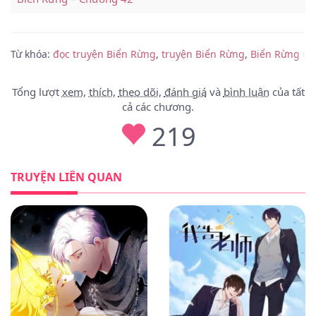
Biển Rừng – Chương 41
Từ khóa:
đọc truyện Biển Rừng
,
truyện Biển Rừng
,
Biển Rừng tiế
Biển Rừng – Chương 40
Biển Rừng – Chương 39
Tổng lượt
xem
,
thích
,
theo dõi
,
đánh giá
và
bình luận
của tất
cả các chương.
Biển Rừng – Chương 38
219
Biển Rừng – Chương 37
TRUYỆN LIÊN QUAN
Biển Rừng – Chương 36
Biển Rừng – Chương 35
Biển Rừng – Chương 34
Biển Rừng – Chương 33
Biển Rừng – Chương 32