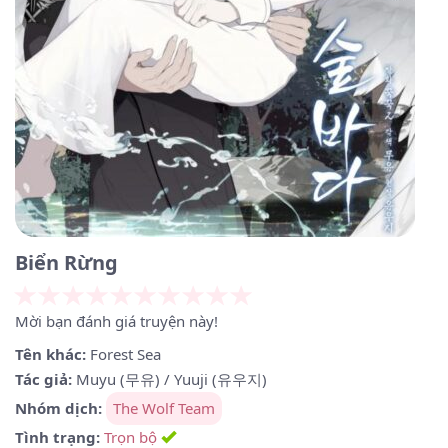
Biển Rừng
Mời bạn đánh giá truyện này!
Tên khác:
Forest Sea
Tác giả:
Muyu (무유) / Yuuji (유우지)
Nhóm dịch:
The Wolf Team
Tình trạng:
Trọn bộ