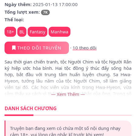
Ngày thêm:
2025-01-13 17:00:00
Tổng lượt xem:
7K
Thể loại:
18+
BL
Fantasy
Manhwa
THEO DÕI TRUYỆN
·
10
theo dõi
Sau thời gian chiến tranh, tộc Người Chim và tộc Người Rắn
ký hiệp ước hòa bình. Hai tộc đồng ý thúc đẩy sống hòa
hợp, bắt đầu với trung tâm huấn luyện chung. Sa Hwa-
Hyeon, tướng lâu năm của tộc Người Chim, sẽ làm giảng
viên tại đó. Các học viên vừa kính trọng Hwa-Hyeon, vừa
cảm thấy xa cách vì thái độ nghiêm khắc của ông. Trong số
— Xem Thêm —
đó, Yahyul, thiếu sinh quân tộc Người Rắn, không nổi bật
nhưng luôn dõi theo Hwa-Hyeon. Cuộc gặp gỡ đầu tiên của
DANH SÁCH CHƯƠNG
họ là tình cờ, nhưng sau vài lần tiếp xúc, họ thân thiết hơn.
Mối quan hệ giữa họ ngày càng mạnh mẽ, không chỉ là thầy
trò mà là những người bạn.
Truyện bạn đang xem có chứa một số nội dung nhạy
cảm 18+, vui lòng cân nhắc kĩ trước khi xem!