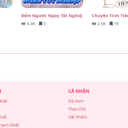
09/02/25
i
Đếm Ngược Ngày Tốt Nghiệp
Chuyện Tình Tiề
09/02/25
4.3K
5
2.5K
19
09/02/25
09/02/25
09/02/25
09/02/25
09/02/25
H
CÁ NHÂN
09/02/25
Nhất
Đã Xem
09/02/25
Theo Dõi
hất
Vật Phẩm
09/02/25
hạch Nhất