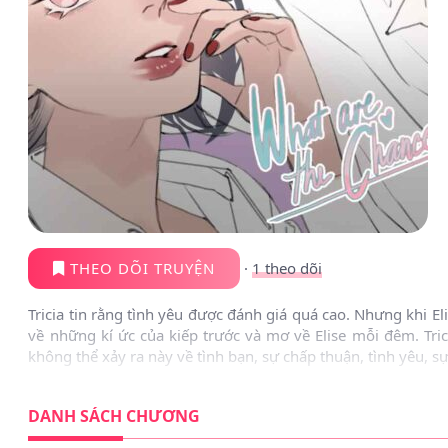
THEO DÕI TRUYỆN
·
1
theo dõi
Tricia tin rằng tình yêu được đánh giá quá cao. Nhưng khi El
về những kí ức của kiếp trước và mơ về Elise mỗi đêm. Tric
không thể xảy ra này về tình bạn, sự chấp thuận, tình yêu, sự
DANH SÁCH CHƯƠNG