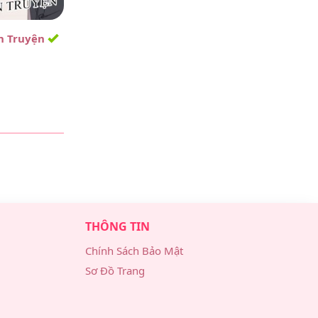
Trong
Đã Làm Thì Làm Tới Cùng – Chương 9
Здорова, народ Муж просто потерял
n Truyện
себя Родственники не знают что
делать Нужен врач прямо сейчас...
Vox_wsOi
·
2 ngày trước
Trong
Đã Làm Thì Làm Tới Cùng – Chương 9
Siedze na tej stronie od jakichs pieciu
miesiecy i szczerze mowiac
spodziewalem sie gorzej. Rejestracja...
THÔNG TIN
Chính Sách Bảo Mật
Sơ Đồ Trang