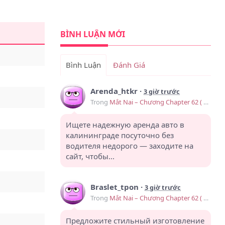
BÌNH LUẬN MỚI
Bình Luận
Đánh Giá
Arenda_htkr
·
3 giờ trước
Trong
Mắt Nai – Chương Chapter 62 ( Ngoại truyện 1)
Ищете надежную аренда авто в
калининграде посуточно без
водителя недорого — заходите на
сайт, чтобы...
Braslet_tpon
·
3 giờ trước
Trong
Mắt Nai – Chương Chapter 62 ( Ngoại truyện 1)
Предложите стильный изготовление