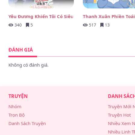
Tình Cờ Thật Đấy – Chương 43.2
Yêu Đương Khiến Tôi Có Siêu Năng Lực
Thanh Xuân Phiền Toá
Tình Cờ Thật Đấy – Chương 43.1
340
5
517
13
Tình Cờ Thật Đấy – Chương 42.2
ĐÁNH GIÁ
Tình Cờ Thật Đấy – Chương 42.1
Tình Cờ Thật Đấy – Chương 41.2
Không có đánh giá.
Tình Cờ Thật Đấy – Chương 41.1
Tình Cờ Thật Đấy – Chương 40
TRUYỆN
DANH SÁC
Tình Cờ Thật Đấy – Chương 39.2
Nhóm
Truyện Mới 
Tình Cờ Thật Đấy – Chương 39.1
Trọn Bộ
Truyện Hot
Danh Sách Truyện
Nhiều Xem N
Tình Cờ Thật Đấy – Chương 38.2
Nhiều Linh T