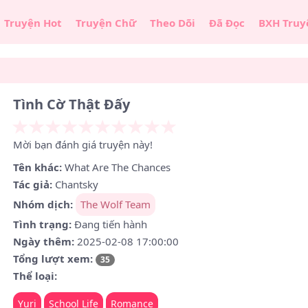
Truyện Hot
Truyện Chữ
Theo Dõi
Đã Đọc
BXH Truy
Tình Cờ Thật Đấy
Mời bạn đánh giá truyện này!
Tên khác:
What Are The Chances
Tác giả:
Chantsky
Nhóm dịch:
The Wolf Team
Tình trạng:
Đang tiến hành
Ngày thêm:
2025-02-08 17:00:00
Tổng lượt xem:
35
Thể loại:
Yuri
School Life
Romance