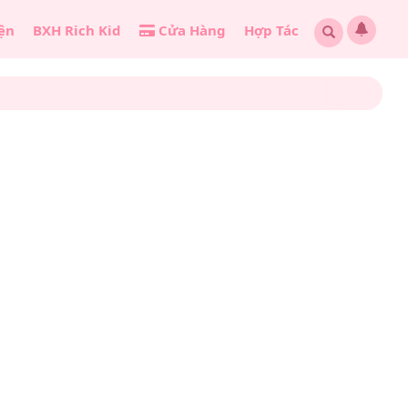
ện
BXH Rich Kid
Cửa Hàng
Hợp Tác