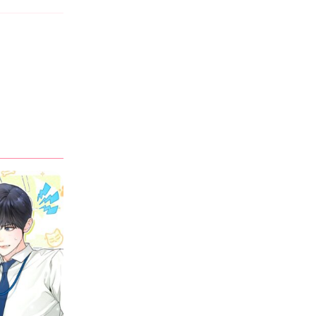
ваших автомобилей и прослужит
многие годы?...
BrianArout
·
17 giờ trước
Trong
Mắt Nai – Chương Chapter 62 ( Ngoại truyện 1)
На Кракен присутствуют
предложения о незаконном
получении конфиденциальной
информации. Жесткая модерация
этого даркнет маркета создает...
Braslet_deon
·
23 giờ trước
Trong
Mắt Nai – Chương Chapter 62 ( Ngoại truyện 1)
Предложите стильный мерч браслет,
который подчеркнет
индивидуальность вашего бренда.
Браслет с логотипом завоевывает